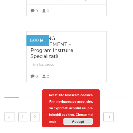
0
0
MAI MULT
TRAINING
800
lei
MANAGEMENT –
Program Instruire
Specializată
Irina Iosipescu
0
0
MAI MULT
Acest site foloseste cookies.
Prin navigarea pe acest site,
va exprimati acordul asupra
folosirii cookies.
Citește mai
Copyright ©
1
Agenția pentru Dezvoltare Regională
2
3
4
5
6
7
Accept
mult
Nord-Est