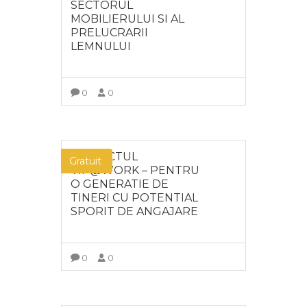
SECTORUL
MOBILIERULUI SI AL
PRELUCRARII
LEMNULUI
0
0
MAI MULT
PROIECTUL
Gratuit
VIP@WORK – PENTRU
O GENERATIE DE
TINERI CU POTENTIAL
SPORIT DE ANGAJARE
0
0
MAI MULT