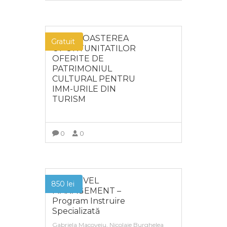
MAI MULT
RECUNOASTEREA
Gratuit
OPORTUNITATILOR
OFERITE DE
PATRIMONIUL
CULTURAL PENTRU
IMM-URILE DIN
TURISM
0
0
MAI MULT
TOP LEVEL
850
lei
MANAGEMENT –
Program Instruire
Specializată
Gabriela Macoveiu, Nicolaie Burghelea