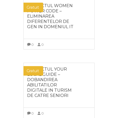
PROIECTUL WOMEN
Gratuit
POWER CODE –
ELIMINAREA
DIFERENTELOR DE
GEN IN DOMENIUL IT
0
0
MAI MULT
PROIECTUL YOUR
Gratuit
LOCAL GUIDE –
DOBANDIREA
ABILITATILOR
DIGITALE IN TURISM
DE CATRE SENIORI
0
0