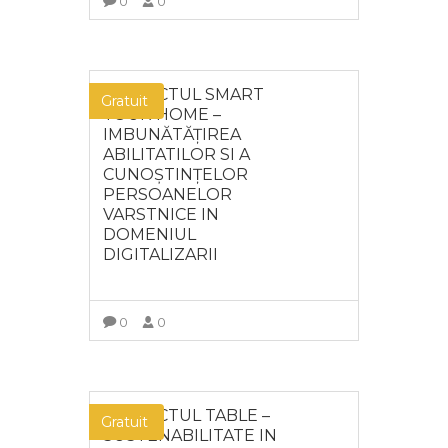
0
0
MAI MULT
PROIECTUL SMART
Gratuit
YOUR HOME –
IMBUNĂTĂȚIREA
ABILITATILOR SI A
CUNOȘTINȚELOR
PERSOANELOR
VARSTNICE IN
DOMENIUL
DIGITALIZARII
0
0
MAI MULT
PROIECTUL TABLE –
Gratuit
SUSTENABILITATE IN