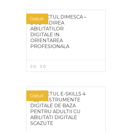
PROIECTUL DIMESCA –
Gratuit
DOBANDIREA
ABILITATILOR
DIGITALE IN
ORIENTAREA
PROFESIONALA
0
0
MAI MULT
PROIECTUL E-SKILLS 4
Gratuit
ALL – INSTRUMENTE
DIGITALE DE BAZA
PENTRU ADULTII CU
ABILITATI DIGITALE
SCAZUTE