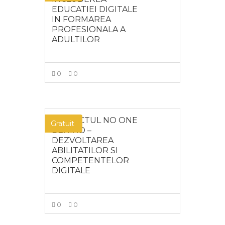
EDUCATIEI DIGITALE
IN FORMAREA
PROFESIONALA A
ADULTILOR
0
0
MAI MULT
PROIECTUL NO ONE
Gratuit
BEHIND –
DEZVOLTAREA
ABILITATILOR SI
COMPETENTELOR
DIGITALE
0
0
MAI MULT