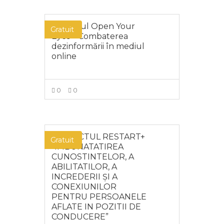
Proiectul Open Your
Gratuit
Eyes – Combaterea
dezinformării în mediul
online
0
0
MAI MULT
PROIECTUL RESTART+
Gratuit
“IMBUNATATIREA
CUNOSTINTELOR, A
ABILITATILOR, A
INCREDERII ȘI A
CONEXIUNILOR
PENTRU PERSOANELE
AFLATE IN POZITII DE
CONDUCERE”