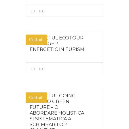
0
0
MAI MULT
PROIECTUL ECOTOUR
Gratuit
– MANAGER
ENERGETIC IN TURISM
0
0
MAI MULT
PROIECTUL GOING
Gratuit
BACK TO GREEN
FUTURE – O
ABORDARE HOLISTICA
SI SISTEMATICA A
SCHIMBARILOR