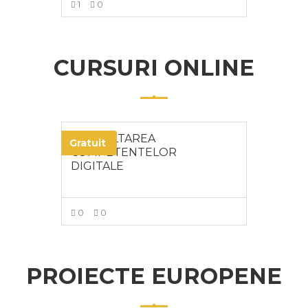
1
0
MAI MULT
CURSURI ONLINE
DEZVOLTAREA
Gratuit
COMPETENTELOR
DIGITALE
0
0
MAI MULT
PROIECTE EUROPENE