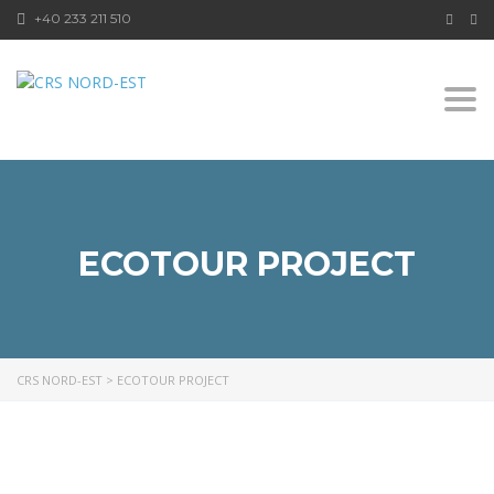
+40 233 211 510
Togg
navi
ECOTOUR PROJECT
CRS NORD-EST
>
ECOTOUR PROJECT