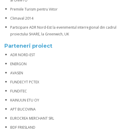
al UNWTO
Premiile Turism pentru Viitor
Climaval 2014
Participare ADR Nord-Est la evenimentul interregional din cadrul
proiectului SHARE, la Greenwich, UK
Parteneri proiect
ADR NORD-EST
ENERGON
AVASEN
FUNDECYT PCTEX
FUNDITEC
KAINUUN ETU OY
APT BUCOVINA
EUROCREA MERCHANT SRL
BDF FRIESLAND