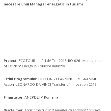
necesare unui Manager energetic in turism?
Proiect:
ECOTOUR- LLP-LdV-ToI-2013-RO-026- Management
of Efficient Energy in Tourism Industry
Titlul Programului:
LIFELONG LEARNING PROGRAMME,
Action: LEONARDO DA VINCI Transfer of innovation 2013
Finantator:
ANCPDEFP Romania
Disclaimer:
Acest proiect a fost finanţat cu sprijinul Comisiei