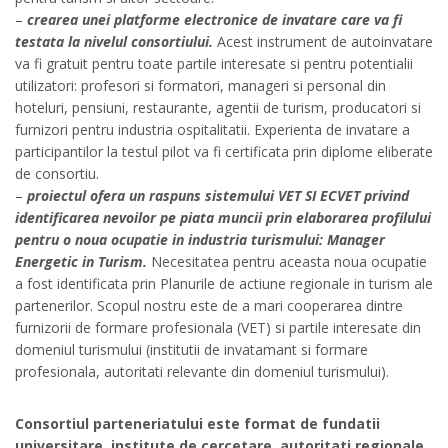
–
crearea unei platforme electronice de invatare care va fi
testata la nivelul consortiului.
Acest instrument de autoinvatare
va fi gratuit pentru toate partile interesate si pentru potentialii
utilizatori: profesori si formatori, manageri si personal din
hoteluri, pensiuni, restaurante, agentii de turism, producatori si
furnizori pentru industria ospitalitatii. Experienta de invatare a
participantilor la testul pilot va fi certificata prin diplome eliberate
de consortiu.
–
proiectul ofera un raspuns sistemului VET SI ECVET privind
identificarea nevoilor pe piata muncii prin elaborarea profilului
pentru o noua ocupatie in industria turismului: Manager
Energetic in Turism.
Necesitatea pentru aceasta noua ocupatie
a fost identificata prin Planurile de actiune regionale in turism ale
partenerilor. Scopul nostru este de a mari cooperarea dintre
furnizorii de formare profesionala (VET) si partile interesate din
domeniul turismului (institutii de invatamant si formare
profesionala, autoritati relevante din domeniul turismului).
Consortiul parteneriatului este format de fundatii
universitare, institute de cercetare, autoritati regionale,