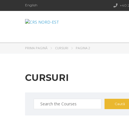
English
+40 2
PRIMA PAGINĂ
CURSURI
PAGINA 2
CURSURI
Caută
după: