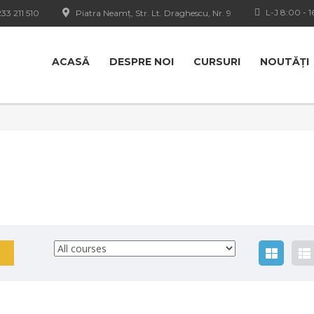
L-J 8:00 - 1
33 211 510
Piatra Neamț, Str. Lt. Draghescu, Nr. 9
ACASĂ
DESPRE NOI
CURSURI
NOUTĂȚI