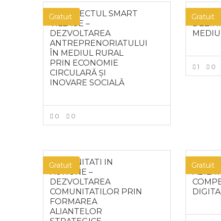
9. PROIECTUL SMART
COMB
Gratuit
Gratuit
VILLAGE –
DEZIN
DEZVOLTAREA
MEDIU
ANTREPRENORIATULUI
ÎN MEDIUL RURAL
PRIN ECONOMIE
1
0
CIRCULARĂ ȘI
INOVARE SOCIALĂ
0
0
MAI MULT
COMUNITATI IN
DEZVO
Gratuit
Gratuit
ACTIUNE –
ABILIT
DEZVOLTAREA
COMP
COMUNITATILOR PRIN
DIGIT
FORMAREA
ALIANTELOR