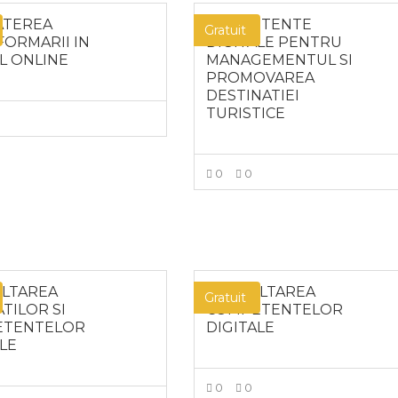
ATEREA
COMPETENTE
Gratuit
FORMARII IN
DIGITALE PENTRU
L ONLINE
MANAGEMENTUL SI
PROMOVAREA
DESTINATIEI
TURISTICE
MAI MULT
0
0
MAI MULT
LTAREA
DEZVOLTAREA
Gratuit
ATILOR SI
COMPETENTELOR
ETENTELOR
DIGITALE
ALE
0
0