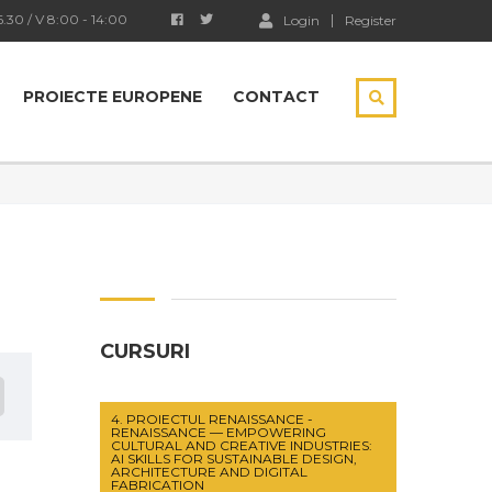
6.30 / V 8:00 - 14:00
Login
Register
PROIECTE EUROPENE
CONTACT
CURSURI
4. PROIECTUL RENAISSANCE -
RENAISSANCE — EMPOWERING
CULTURAL AND CREATIVE INDUSTRIES:
AI SKILLS FOR SUSTAINABLE DESIGN,
ARCHITECTURE AND DIGITAL
FABRICATION