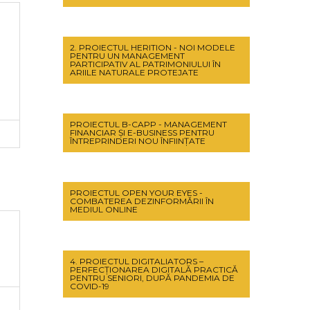
2. PROIECTUL HERITION - NOI MODELE
PENTRU UN MANAGEMENT
PARTICIPATIV AL PATRIMONIULUI ÎN
ARIILE NATURALE PROTEJATE
PROIECTUL B-CAPP - MANAGEMENT
FINANCIAR ȘI E-BUSINESS PENTRU
ÎNTREPRINDERI NOU ÎNFIINȚATE
PROIECTUL OPEN YOUR EYES -
COMBATEREA DEZINFORMĂRII ÎN
MEDIUL ONLINE
4. PROIECTUL DIGITALIATORS –
PERFECŢIONAREA DIGITALĂ PRACTICĂ
PENTRU SENIORI, DUPĂ PANDEMIA DE
COVID-19