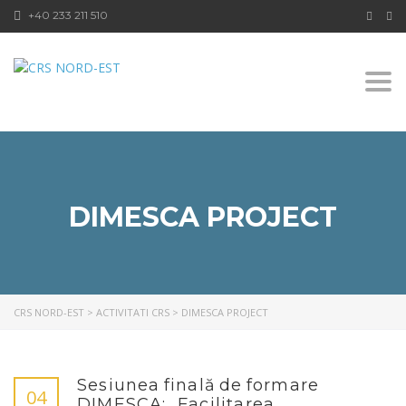
+40 233 211 510
Togg
navi
DIMESCA PROJECT
CRS NORD-EST
>
ACTIVITATI CRS
>
DIMESCA PROJECT
Sesiunea finală de formare
04
DIMESCA: „Facilitarea