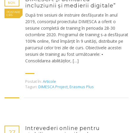
NOV.
incluziunii și medierii digitale”
POSTARE
După trei sesiuni de instruire desfășurate în anul
CRS
2019, consorțiul proiectului DIMESCA a oferit o
sesiune completă de training în perioada 28-30
octombrie 2020. Programul de training s-a desfășurat
100% online, fiind împărțit în 9 unități, distribuite pe
parcursul celor trei zile de curs. Obiectivele acestei
sesiuni de training au fost următoarele: ▪
Consolidarea abilităților, […]
Postat în:
Articole
Taguri:
DIMESCA Project
,
Erasmus Plus
Intrevederi online pentru
27