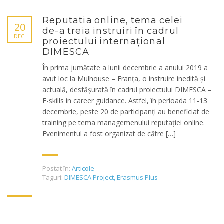
Reputatia online, tema celei
20
de-a treia instruiri în cadrul
DEC.
proiectului internațional
DIMESCA
În prima jumătate a lunii decembrie a anului 2019 a
avut loc la Mulhouse – Franța, o instruire inedită și
actuală, desfășurată în cadrul proiectului DIMESCA –
E-skills in career guidance. Astfel, în perioada 11-13
decembrie, peste 20 de participanți au beneficiat de
training pe tema managemenului reputației online.
Evenimentul a fost organizat de către […]
Postat în:
Articole
Taguri:
DIMESCA Project
,
Erasmus Plus