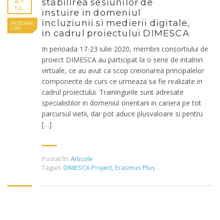
stabilirea sesiunilor de
IUL.
instuire in domeniul
incluziunii si medierii digitale,
POSTARE
CRS
in cadrul proiectului DIMESCA
In perioada 17-23 iulie 2020, membrii consortiului de
proiect DIMESCA au participat la o serie de intalniri
virtuale, ce au avut ca scop creionarea principalelor
componente de curs ce urmeaza sa fie realizate in
cadrul proiectului. Trainingurile sunt adresate
specialistilor in domeniul orientarii in cariera pe tot
parcursul vietii, dar pot aduce plusvaloare si pentru
[…]
Postat în:
Articole
Taguri:
DIMESCA Project
,
Erasmus Plus