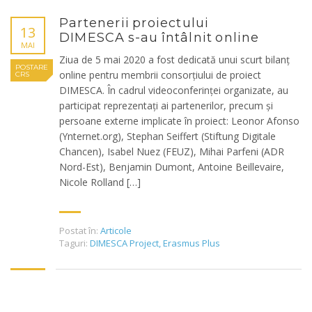
Partenerii proiectului
13
DIMESCA s-au întâlnit online
MAI
Ziua de 5 mai 2020 a fost dedicată unui scurt bilanț
POSTARE
online pentru membrii consorțiului de proiect
CRS
DIMESCA. În cadrul videoconferinței organizate, au
participat reprezentați ai partenerilor, precum și
persoane externe implicate în proiect: Leonor Afonso
(Ynternet.org), Stephan Seiffert (Stiftung Digitale
Chancen), Isabel Nuez (FEUZ), Mihai Parfeni (ADR
Nord-Est), Benjamin Dumont, Antoine Beillevaire,
Nicole Rolland […]
Postat în:
Articole
Taguri:
DIMESCA Project
,
Erasmus Plus