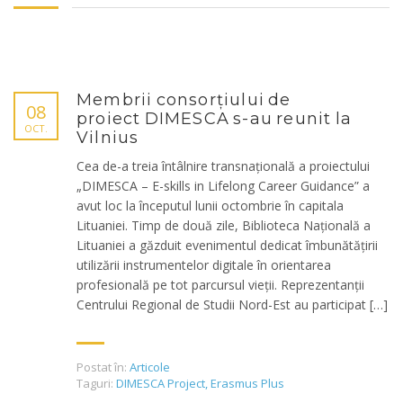
Membrii consorțiului de
08
proiect DIMESCA s-au reunit la
OCT.
Vilnius
Cea de-a treia întâlnire transnațională a proiectului
„DIMESCA – E-skills in Lifelong Career Guidance” a
avut loc la începutul lunii octombrie în capitala
Lituaniei. Timp de două zile, Biblioteca Națională a
Lituaniei a găzduit evenimentul dedicat îmbunătățirii
utilizării instrumentelor digitale în orientarea
profesională pe tot parcursul vieții. Reprezentanții
Centrului Regional de Studii Nord-Est au participat […]
Postat în:
Articole
Taguri:
DIMESCA Project
,
Erasmus Plus