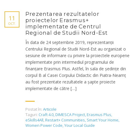
Prezentarea rezultatelor
11
proiectelor Erasmus+
OCT.
implementate de Centrul
Regional de Studii Nord-Est
În data de 24 septembrie 2019, reprezentanții
Centrului Regional de Studii Nord-Est au organizat o
sesiune de informare cu privire la proiectele europene
implementate prin intermediul programului de
finanțare Erasmus Plus. Astfel, în sala de ședințe din
corpul B al Casei Corpului Didactic din Piatra-Neamț
au fost prezentate rezultatele a șapte proiecte
implementate de către […]
Postat în:
Articole
Taguri:
Craft 4.0
,
DIMESCA Project
,
Erasmus Plus
,
eSkills4All
,
Restart+ Communities
,
Smart Your Home
,
Women Power Code
,
Your Local Guide