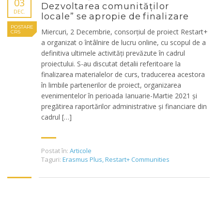
03
Dezvoltarea comunităților
DEC.
locale” se apropie de finalizare
POSTARE
Miercuri, 2 Decembrie, consorțiul de proiect Restart+
CRS
a organizat o întâlnire de lucru online, cu scopul de a
definitiva ultimele activități prevăzute în cadrul
proiectului. S-au discutat detalii referitoare la
finalizarea materialelor de curs, traducerea acestora
în limbile partenerilor de proiect, organizarea
evenimentelor în perioada Ianuarie-Martie 2021 și
pregătirea raportărilor administrative și financiare din
cadrul […]
Postat în:
Articole
Taguri:
Erasmus Plus
,
Restart+ Communities