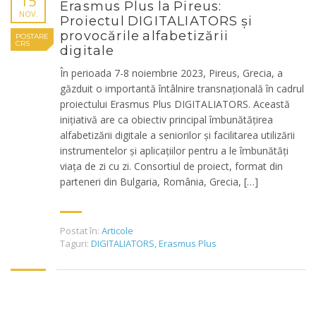
15
Erasmus Plus la Pireus:
NOV.
Proiectul DIGITALIATORS și
provocările alfabetizării
POSTARE
CRS
digitale
În perioada 7-8 noiembrie 2023, Pireus, Grecia, a
găzduit o importantă întâlnire transnațională în cadrul
proiectului Erasmus Plus DIGITALIATORS. Această
inițiativă are ca obiectiv principal îmbunătățirea
alfabetizării digitale a seniorilor și facilitarea utilizării
instrumentelor și aplicațiilor pentru a le îmbunătăți
viața de zi cu zi. Consortiul de proiect, format din
parteneri din Bulgaria, România, Grecia, […]
Postat în:
Articole
Taguri:
DIGITALIATORS
,
Erasmus Plus