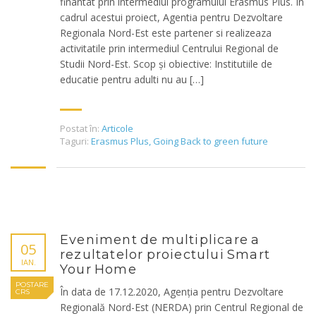
finantat prin intermediul programului Erasmus Plus. In
cadrul acestui proiect, Agentia pentru Dezvoltare
Regionala Nord-Est este partener si realizeaza
activitatile prin intermediul Centrului Regional de
Studii Nord-Est. Scop și obiective: Institutiile de
educatie pentru adulti nu au […]
Postat în:
Articole
Taguri:
Erasmus Plus
,
Going Back to green future
Eveniment de multiplicare a
05
rezultatelor proiectului Smart
IAN.
Your Home
POSTARE
În data de 17.12.2020, Agenția pentru Dezvoltare
CRS
Regională Nord-Est (NERDA) prin Centrul Regional de