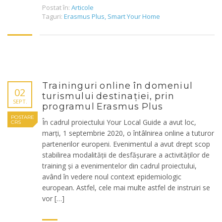
Postat în:
Articole
Taguri:
Erasmus Plus
,
Smart Your Home
Traininguri online în domeniul
02
turismului destinației, prin
SEPT.
programul Erasmus Plus
POSTARE
În cadrul proiectului Your Local Guide a avut loc,
CRS
marți, 1 septembrie 2020, o întâlnirea online a tuturor
partenerilor europeni. Evenimentul a avut drept scop
stabilirea modalității de desfășurare a activităților de
training și a evenimentelor din cadrul proiectului,
având în vedere noul context epidemiologic
european. Astfel, cele mai multe astfel de instruiri se
vor […]