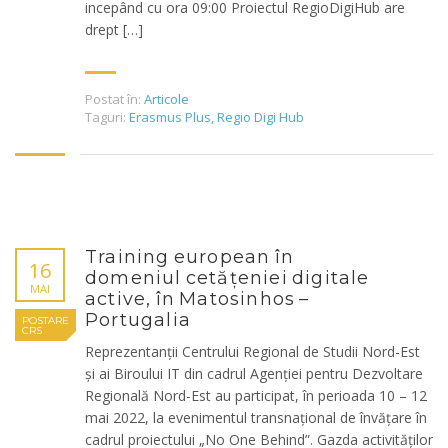
incepând cu ora 09:00 Proiectul RegioDigiHub are
drept […]
Postat în:
Articole
Taguri:
Erasmus Plus
,
Regio Digi Hub
Training european în
16
domeniul cetățeniei digitale
MAI
active, în Matosinhos –
Portugalia
POSTARE
CRS
Reprezentanții Centrului Regional de Studii Nord-Est
și ai Biroului IT din cadrul Agenției pentru Dezvoltare
Regională Nord-Est au participat, în perioada 10 – 12
mai 2022, la evenimentul transnațional de învățare în
cadrul proiectului „No One Behind”. Gazda activităților