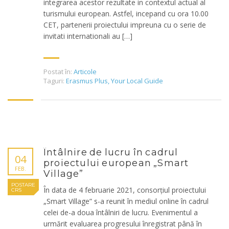
integrarea acestor rezultate in contextul actual al
turismului european. Astfel, incepand cu ora 10.00
CET, partenerii proiectului impreuna cu o serie de
invitati internationali au […]
Postat în:
Articole
Taguri:
Erasmus Plus
,
Your Local Guide
Întâlnire de lucru în cadrul
04
proiectului european „Smart
FEB.
Village”
POSTARE
În data de 4 februarie 2021, consorțiul proiectului
CRS
„Smart Village” s-a reunit în mediul online în cadrul
celei de-a doua întâlniri de lucru. Evenimentul a
urmărit evaluarea progresului înregistrat până în