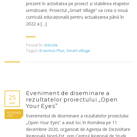
prezent în activitatea pe proiect și stabilirea etapelor
următoare. Proiectul „Smart Village” va crea o nouă
curriculă educațională pentru actualizarea până în
2022 a […]
Postat în:
Articole
Taguri:
Erasmus Plus
,
Smart village
Eveniment de diseminare a
25
rezultatelor proiectului „Open
IAN.
Your Eyes”
POSTARE
Evenimentul de diseminare a rezultatelor proiectului
CRS
„Open Your Eyes” a avut loc în România pe 11
decembrie 2020, organizat de Agenția de Dezvoltare
Regională Nord-Est, prin Centrul Regional de Studii