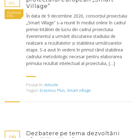
DEC.
Village”
POSTARE
În data de 9 decembrie 2020, consorțiul proiectului
CRS
„Smart Village” s-a reunit în mediul online în cadrul
primei întâlniri de lucru din cadrul proiectului.
Evenimentul a urmărit discutarea stadiului de
realizare a rezultatelor și stabilirea următoarelor
etape. S-a avut în vedere în primul rând stabilirea
cadrului metodologic necesar pentru elaborarea
primului rezultat intelectual al proiectului, […]
Postat în:
Articole
Taguri:
Erasmus Plus
,
Smart village
Dezbatere pe tema dezvoltării
09