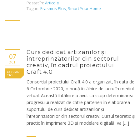
Postat în:
Articole
Taguri:
Erasmus Plus
,
Smart Your Home
Curs dedicat artizanilor și
07
întreprinzătorilor din sectorul
OCT.
creativ, în cadrul proiectului
Craft 4.0
POSTARE
CRS
Consorțiul proiectului Craft 4.0 a organizat, în data de
6 Octombrie 2020, o nouă întâlnire de lucru în mediul
virtual. Această întâlnire a avut ca scop determinarea
progresului realizat de către parteneri în elaborarea
suportului de curs dedicat artizanilor și
întreprinzătorilor din sectorul creativ. Cursul teoretic și
practic în imprimare 3D și modelare digitală, va […]