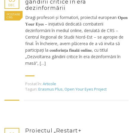
gândirii critice în era
DEC.
dezinformării
POSTARE
Dragi profesori și formatori, proiectul european 𝐎𝐩𝐞𝐧
CRS
𝐘𝐨𝐮𝐫 𝐄𝐲𝐞𝐬 – inițiativă dedicată combaterii
dezinformării în mediul online, derulată de CRS –
Centrul Regional de Studii Nord-Est – se apropie de
final. În încheiere, avem plăcerea de a vă invita să
participați la 𝐜𝐨𝐧𝐟𝐞𝐫𝐢𝐧𝐭̦𝐚 𝐟𝐢𝐧𝐚𝐥𝐚̆ 𝐨𝐧𝐥𝐢𝐧𝐞, cu titlul
„Dezvoltarea gândirii critice în era dezinformării în
masă”, […]
Postat în:
Articole
Taguri:
Erasmus Plus
,
Open Your Eyes Project
Proiectul „Restart+