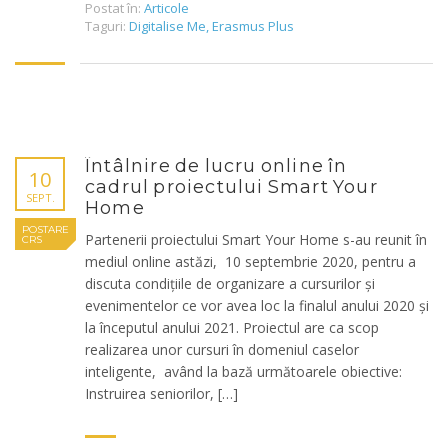
Postat în:
Articole
Taguri:
Digitalise Me
,
Erasmus Plus
Întâlnire de lucru online în
10
cadrul proiectului Smart Your
SEPT.
Home
POSTARE
Partenerii proiectului Smart Your Home s-au reunit în
CRS
mediul online astăzi, 10 septembrie 2020, pentru a
discuta condițiile de organizare a cursurilor și
evenimentelor ce vor avea loc la finalul anului 2020 și
la începutul anului 2021. Proiectul are ca scop
realizarea unor cursuri în domeniul caselor
inteligente, având la bază următoarele obiective:
Instruirea seniorilor, […]