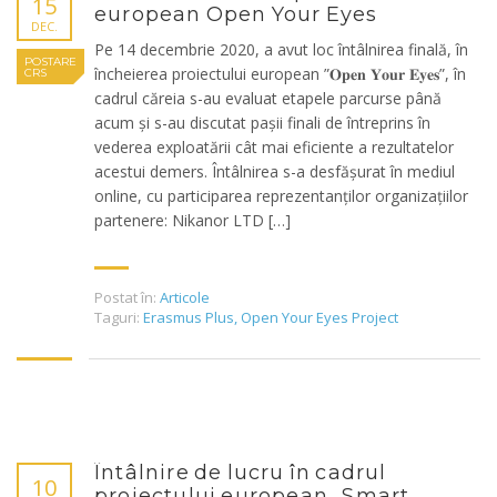
15
european Open Your Eyes
DEC.
Pe 14 decembrie 2020, a avut loc întâlnirea finală, în
POSTARE
încheierea proiectului european ”𝐎𝐩𝐞𝐧 𝐘𝐨𝐮𝐫 𝐄𝐲𝐞𝐬”, în
CRS
cadrul căreia s-au evaluat etapele parcurse până
acum și s-au discutat pașii finali de întreprins în
vederea exploatării cât mai eficiente a rezultatelor
acestui demers. Întâlnirea s-a desfășurat în mediul
online, cu participarea reprezentanților organizațiilor
partenere: Nikanor LTD […]
Postat în:
Articole
Taguri:
Erasmus Plus
,
Open Your Eyes Project
Întâlnire de lucru în cadrul
10
proiectului european „Smart