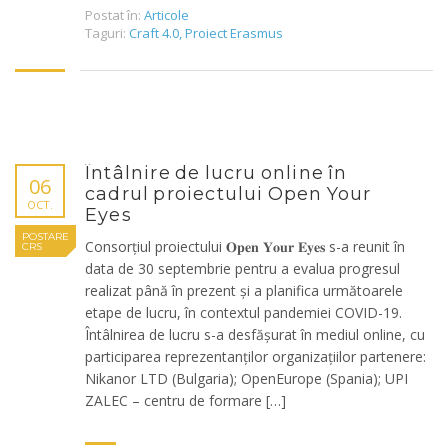
Postat în:
Articole
Taguri:
Craft 4.0
,
Proiect Erasmus
Întâlnire de lucru online în
06
cadrul proiectului Open Your
OCT.
Eyes
POSTARE
Consorțiul proiectului 𝐎𝐩𝐞𝐧 𝐘𝐨𝐮𝐫 𝐄𝐲𝐞𝐬 s-a reunit în
CRS
data de 30 septembrie pentru a evalua progresul
realizat până în prezent și a planifica următoarele
etape de lucru, în contextul pandemiei COVID-19.
Întâlnirea de lucru s-a desfășurat în mediul online, cu
participarea reprezentanților organizațiilor partenere:
Nikanor LTD (Bulgaria); OpenEurope (Spania); UPI
ZALEC – centru de formare […]