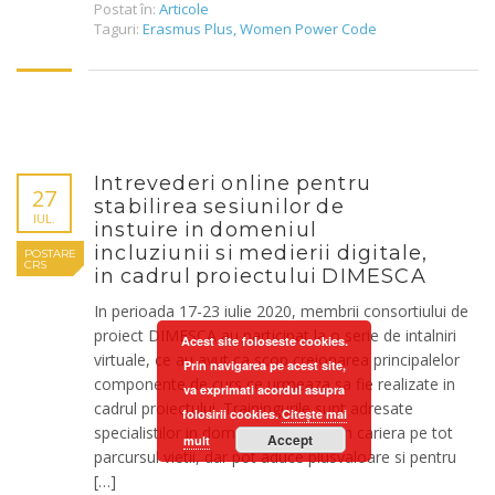
Postat în:
Articole
Taguri:
Erasmus Plus
,
Women Power Code
Intrevederi online pentru
27
stabilirea sesiunilor de
IUL.
instuire in domeniul
incluziunii si medierii digitale,
POSTARE
CRS
in cadrul proiectului DIMESCA
In perioada 17-23 iulie 2020, membrii consortiului de
proiect DIMESCA au participat la o serie de intalniri
Acest site foloseste cookies.
virtuale, ce au avut ca scop creionarea principalelor
Prin navigarea pe acest site,
componente de curs ce urmeaza sa fie realizate in
va exprimati acordul asupra
cadrul proiectului. Trainingurile sunt adresate
folosirii cookies.
Citește mai
specialistilor in domeniul orientarii in cariera pe tot
Accept
mult
parcursul vietii, dar pot aduce plusvaloare si pentru
[…]