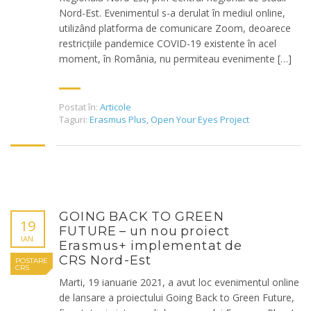
Nord-Est. Evenimentul s-a derulat în mediul online,
utilizând platforma de comunicare Zoom, deoarece
restricțiile pandemice COVID-19 existente în acel
moment, în România, nu permiteau evenimente […]
Postat în:
Articole
Taguri:
Erasmus Plus
,
Open Your Eyes Project
GOING BACK TO GREEN
19
FUTURE – un nou proiect
IAN.
Erasmus+ implementat de
CRS Nord-Est
POSTARE
CRS
Marti, 19 ianuarie 2021, a avut loc evenimentul online
de lansare a proiectului Going Back to Green Future,