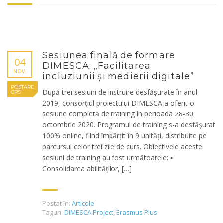
Sesiunea finală de formare
04
DIMESCA: „Facilitarea
NOV.
incluziunii și medierii digitale”
POSTARE
După trei sesiuni de instruire desfășurate în anul
CRS
2019, consorțiul proiectului DIMESCA a oferit o
sesiune completă de training în perioada 28-30
octombrie 2020. Programul de training s-a desfășurat
100% online, fiind împărțit în 9 unități, distribuite pe
parcursul celor trei zile de curs. Obiectivele acestei
sesiuni de training au fost următoarele: ▪
Consolidarea abilităților, […]
Postat în:
Articole
Taguri:
DIMESCA Project
,
Erasmus Plus