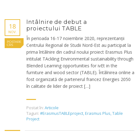
Întâlnire de debut a
18
proiectului TABLE
NOV.
În perioada 16-17 noiembrie 2020, reprezentanții
POSTARE
Centrului Regional de Studii Nord-Est au participat la
CRS
prima întâlnire din cadrul noului proiect Erasmus Plus
intitulat TAckling Environmental sustainability through
Blended Learning opportunities for ivEt in the
furniture and wood sector (TABLE). Întâlnirea online a
fost organizată de partenerul francez Energies 2050
în calitate de lider de proiect […]
Postat în:
Articole
Taguri:
#ErasmusTABLEproject
,
Erasmus Plus
,
Table
Project