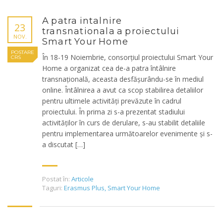
A patra intalnire
23
transnationala a proiectului
NOV.
Smart Your Home
POSTARE
În 18-19 Noiembrie, consorțiul proiectului Smart Your
CRS
Home a organizat cea de-a patra întâlnire
transnațională, aceasta desfășurându-se în mediul
online. Întâlnirea a avut ca scop stabilirea detaliilor
pentru ultimele activități prevăzute în cadrul
proiectului. În prima zi s-a prezentat stadiului
activităților în curs de derulare, s-au stabilit detaliile
pentru implementarea următoarelor evenimente și s-
a discutat […]
Postat în:
Articole
Taguri:
Erasmus Plus
,
Smart Your Home