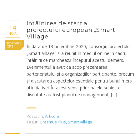
Întâlnirea de start a
14
proiectului european „Smart
NOV.
Village”
POSTARE
În data de 13 noiembrie 2020, consorțiul proiectului
CRS
„Smart Village” s-a reunit în mediul online în cadrul
întâlnirii ce marchează începutul acestui demers.
Evenimentul a avut ca scop prezentarea
parteneriatului și a organizațiilor participante, precum
și discutarea aspectelor esențiale pentru bunul mers
al inițiativei. În acest sens, principalele subiecte
discutate au fost planul de management, […]
Postat în:
Articole
Taguri:
Erasmus Plus
,
Smart village