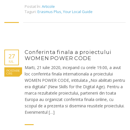
Postat în:
Articole
Taguri:
Erasmus Plus
,
Your Local Guide
Conferinta finala a proiectului
27
WOMEN POWER CODE
IUL.
Marti, 21 iulie 2020, incepand cu orele 19.00, a avut
POSTARE
loc conferinta finala internationala a proiectului
CRS
WOMEN POWER CODE, intitulata „Noi abilitati pentru
era digitala” (New Skills for the Digital Age). Pentru a
marca rezultatele proiectului, partenerii din toata
Europa au organizat conferinta finala online, cu
scopul de a prezenta si disemina reusitele proiectului.
Evenimentul […]