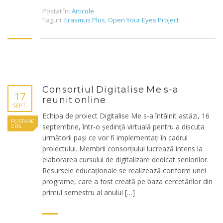
Postat în:
Articole
Taguri:
Erasmus Plus
,
Open Your Eyes Project
Consortiul Digitalise Me s-a
17
reunit online
SEPT.
Echipa de proiect Digitalise Me s-a întâlnit astăzi, 16
POSTARE
septembrie, într-o ședință virtuală pentru a discuta
CRS
următorii pași ce vor fi implementați în cadrul
proiectului. Membrii consorțiului lucrează intens la
elaborarea cursului de digitalizare dedicat seniorilor.
Resursele educaționale se realizează conform unei
programe, care a fost creată pe baza cercetărilor din
primul semestru al anului […]