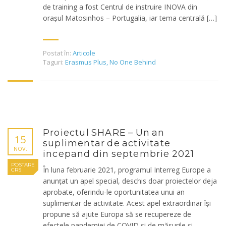
de training a fost Centrul de instruire INOVA din
orașul Matosinhos – Portugalia, iar tema centrală […]
Postat în:
Articole
Taguri:
Erasmus Plus
,
No One Behind
Proiectul SHARE – Un an
15
suplimentar de activitate
NOV.
incepand din septembrie 2021
POSTARE
În luna februarie 2021, programul Interreg Europe a
CRS
anunțat un apel special, deschis doar proiectelor deja
aprobate, oferindu-le oportunitatea unui an
suplimentar de activitate. Acest apel extraordinar își
propune să ajute Europa să se recupereze de
efectele pandemiei de COVID și de măsurile și