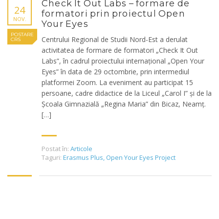
Check It Out Labs – formare de
24
formatori prin proiectul Open
NOV.
Your Eyes
POSTARE
Centrului Regional de Studii Nord-Est a derulat
CRS
activitatea de formare de formatori „Check It Out
Labs”, în cadrul proiectului internațional „Open Your
Eyes” în data de 29 octombrie, prin intermediul
platformei Zoom. La eveniment au participat 15
persoane, cadre didactice de la Liceul „Carol I” și de la
Școala Gimnazială „Regina Maria” din Bicaz, Neamț.
[…]
Postat în:
Articole
Taguri:
Erasmus Plus
,
Open Your Eyes Project